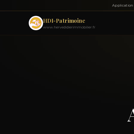
Application 
HDI-Patrimoine
www.hervedidierimmobilier.fr