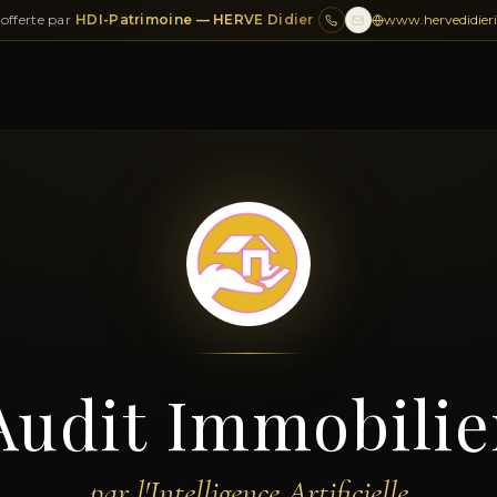
offerte par
HDI-Patrimoine — HERVE Didier
www.hervedidieri
Audit Immobilie
par l'Intelligence Artificielle