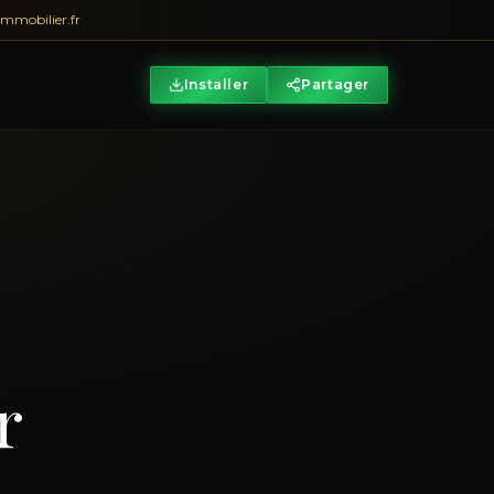
mmobilier.fr
Installer
Partager
r